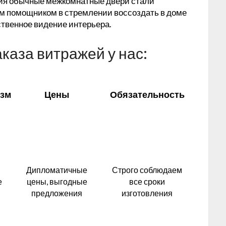
ия обычные межкомнатные двери стали
м помощником в стремлении воссоздать в доме
ственное видение интерьера.
каза витражей у нас:
зм
Цены
Обязательность
Дипломатичные
Строго соблюдаем
е
цены, выгодные
все сроки
предложения
изготовления