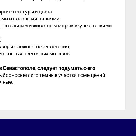
ркие текстуры и цвета;
вами и плавными линиями;
астительным и животным миром вкупе с тонкими
;
узор и сложные переплетения;
и простых цветочных мотивов.
 в Севастополе, следует подумать о его
выбор «осветлит» темные участки помещений
ечные.