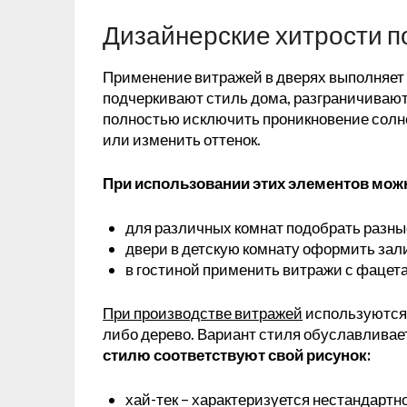
Дизайнерские хитрости п
Применение витражей в дверях выполняет
подчеркивают стиль дома, разграничивают 
полностью исключить проникновение солне
или изменить оттенок.
При использовании этих элементов можн
для различных комнат подобрать разны
двери в детскую комнату оформить за
в гостиной применить витражи с фацет
При производстве витражей
используются 
либо дерево. Вариант стиля обуславливае
стилю соответствуют свой рисунок:
хай-тек – характеризуется нестандартн